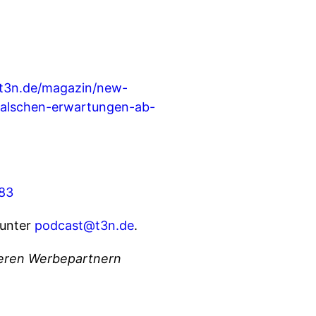
/t3n.de/magazin/new-
-falschen-erwartungen-ab-
-83
 unter
podcast@t3n.de
.
nseren Werbepartnern