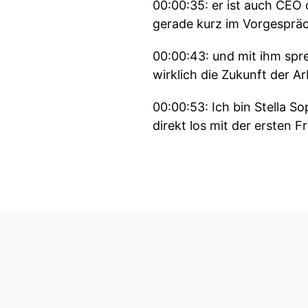
00:00:35: er ist auch CEO 
gerade kurz im Vorgespräc
00:00:43: und mit ihm spre
wirklich die Zukunft der A
00:00:53: Ich bin Stella S
direkt los mit der ersten F
00:01:01: Du berätst ja a
00:01:02: beschreib doch 
aktuell siehst
00:01:10: oder kommst du 
00:01:13: Und ich mach das
00:01:17: deswegen gucke 