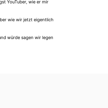
gst YouTuber, wie er mir
r wie wir jetzt eigentlich
 und würde sagen wir legen
rganisationen du dort
ile.
 dann wichtig, YouTube