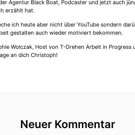
der Agentur Black Boat, Podcaster und jetzt auch jün
h erzählt hat.
che ich heute aber nicht über YouTube sondern darübe
rbeit gestalten auch wieder motiviert bekommen.
ophie Wolczak, Host von T-Drehen Arbeit in Progress
rage an dich Christoph!
uch Unternehmen.
mal welche Herausforderungen in Bezug auf Arbeitso
gleich mit einer großen Frage?
 tatsächlich nicht seit kurzem sondern eine ganze We
Neuer Kommentar
ich jetzt einmal auf das große Ganze Und da wird es