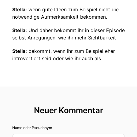
Stella:
wenn gute Ideen zum Beispiel nicht die
notwendige Aufmerksamkeit bekommen.
Stella:
Und daher bekommt ihr in dieser Episode
selbst Anregungen, wie ihr mehr Sichtbarkeit
Stella:
bekommt, wenn ihr zum Beispiel eher
introvertiert seid oder wie ihr auch als
Stella:
Extrovertierte einfach ein besseres Klima
schaffen könnt, was übrigens allen zugute
kommt.
Stella:
Mein heutiger Gast ist Christine Berges.
Sie hat diese Erfahrung selbst gemacht
Neuer Kommentar
Stella:
und heute arbeitet sie als Coach speziell
mit introvertierten Personen.
Name oder Pseudonym