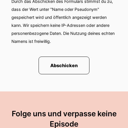
Durch das Abschicken des Formulars stimmst du zu,
dass der Wert unter "Name oder Pseudonym"
Christin:
Ich glaube, dafür ist es ganz wichtig,
gespeichert wird und öffentlich angezeigt werden
sich zunächst einmal bewusst zu machen,
kann. Wir speichern keine IP-Adressen oder andere
Christin:
dass wir in einer Arbeitswelt leben, die
personenbezogene Daten. Die Nutzung deines echten
Extroversion idealisiert.
Namens ist freiwillig.
Christin:
Und tatsächlich auch in einer
Gesellschaft. Es geht schon in Kindheit und
Schulzeit
Abschicken
Christin:
eigentlich los, dass wir doch bitte eher
laut zu sein haben,
Christin:
kommunikativ, durchsetzungsstark,
selbstbewusst.
Folge uns und verpasse keine
Christin:
Also es ist ein sehr extrovertiertes
Ideal, das uns da vorgelebt wird und an
Episode