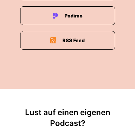
Christin:
sondern tatsächlich durch
unterschiedliche Denkstile, durch
Podimo
unterschiedliche Arbeitsstile.
Christin:
Und wenn ich da auf eine
introvertierte Person schaue, die erst
RSS Feed
nachdenken muss,
Christin:
bevor sie eine Idee entwickelt hat und
dann auch wirklich sprechreif machen
Christin:
kann, wohingegen extrovertierte Ideen
im Sprechen entwickeln,
Christin:
ja, dann wird, glaube ich, relativ
schnell klar, dass ein Meeting eher für
Lust auf einen eigenen
extrovertierte
Podcast?
Christin:
Persönlichkeiten gemacht ist.