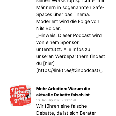
seinen Workshop spricht er mit
Männern in sogenannten Safe-
Spaces über das Thema.
Moderiert wird die Folge von
Nils Bolder.
_Hinweis: Dieser Podcast wird
von einem Sponsor
unterstützt. Alle Infos zu
unseren Werbepartnern findest
du [hier]
(
https://linktr.ee/t3npodcast)_
.
Mehr Arbeiten: Warum die
aktuelle Debatte falsch ist
16. January 2026
‧
30m 19s
Wir führen eine falsche
Debatte, da ist sich Berater