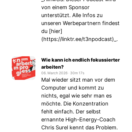
von einem Sponsor
unterstützt. Alle Infos zu
unseren Werbepartnern findest
du [hier]
(
https://linktr.ee/t3npodcast)_
.
Wie kann ich endlich fokussierter
arbeiten?
06. March 2026
‧
30m 17s
Mal wieder sitzt man vor dem
Computer und kommt zu
nichts, egal wie sehr man es
möchte. Die Konzentration
fehlt einfach. Der selbst
ernannte High-Energy-Coach
Chris Surel kennt das Problem.